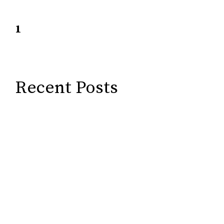
1
2
Next
→
Recent Posts
Posar al dia el Miro (Marca tasques
com Should, Could, Must + assignar
hores)
Creació de la presentació final
Trobar noves implementacions per
l’app