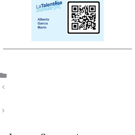
Uncategorized
Configuració d’un switch amb VLANs
per connectar els dispositius
Repte 7