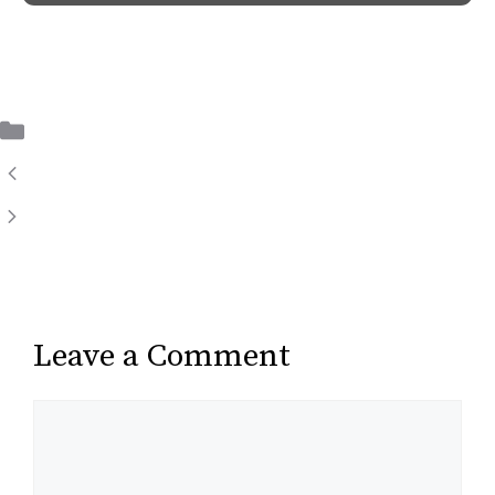
Uncategorized
Incrustar el tour en el vostre WordPress.
Configuració d’un switch amb VLANs
per connectar els dispositius
Leave a Comment