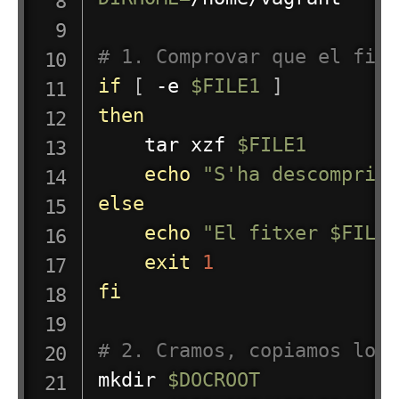
# 1. Comprovar que el fit
if
[
 -e 
$FILE1
]
then
tar
 xzf 
$FILE1
echo
"S'ha descomprim
else
echo
"El fitxer 
$FILE
exit
1
fi
# 2. Cramos, copiamos los
mkdir
$DOCROOT