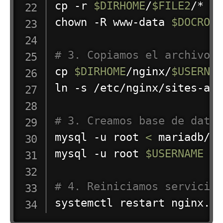
cp
 -r 
$DIRHOME
/
$FILE2
/* 
$
chown
 -R www-data 
$DOCROO
# 3. Copiamos el archivo 
cp
$DIRHOME
/nginx/
$USERNA
ln
 -s /etc/nginx/sites-av
# 3. Creamos base de dato
mysql -u root 
<
 mariadb/
$
mysql -u root 
$USERNAME
<
# 4. Reiniciamos servicio
systemctl restart nginx.s