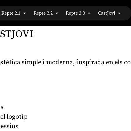
Repte 2.1
Repte 2.2
Repte 2.3
CastJovi
ASTJOVI
tètica simple i moderna, inspirada en els color
ls
el logotip
cessius