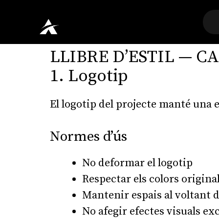
LLIBRE D’ESTIL — C
1. Logotip
El logotip del projecte manté una es
Normes d’ús
No deformar el logotip
Respectar els colors origina
Mantenir espais al voltant d
No afegir efectes visuals ex