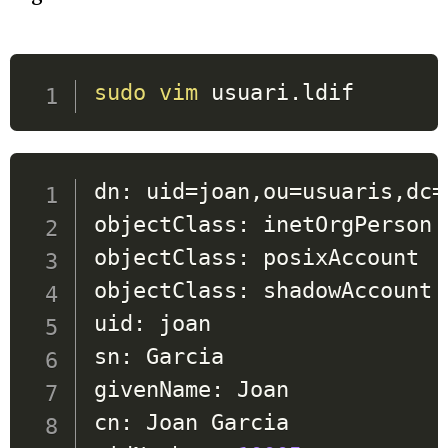
sudo
vim
 usuari.ldif
dn: 
uid
=
joan,ou
=
usuaris,dc
=
objectClass: inetOrgPerson

objectClass: posixAccount

objectClass: shadowAccount

uid: joan

sn: Garcia

givenName: Joan

cn: Joan Garcia
