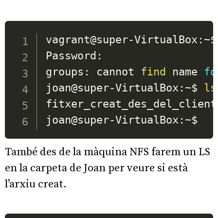
vagrant@super-VirtualBox:~$
Password: 

groups: cannot 
find
 name 
fo
joan@super-VirtualBox:~$ 
ls
fitxer_creat_des_del_client
També des de la màquina NFS farem un LS
en la carpeta de Joan per veure si està
l’arxiu creat.