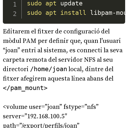
sudo
apt
sudo
apt
install
 libpam-mou
Editarem el fitxer de configuració del
mòdul PAM per definir que, quan l’usuari
“joan” entri al sistema, es connecti la seva
carpeta remota del servidor NFS al seu
directori
/home/joan
local, dintre del
fitxer afegirem aquesta linea abans del
</pam_mount>
<volume user=”joan” fstype=”nfs”
server=”192.168.100.5″
path=”/export/perfils/joan”