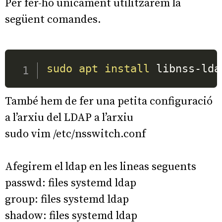
Per fer-ho únicament utilitzarem la
següent comandes.
sudo
apt
install
 libnss-lda
També hem de fer una petita configuració
a l’arxiu del LDAP a l’arxiu
sudo vim /etc/nsswitch.conf
Afegirem el ldap en les lineas seguents
passwd: files systemd ldap
group: files systemd ldap
shadow: files systemd ldap