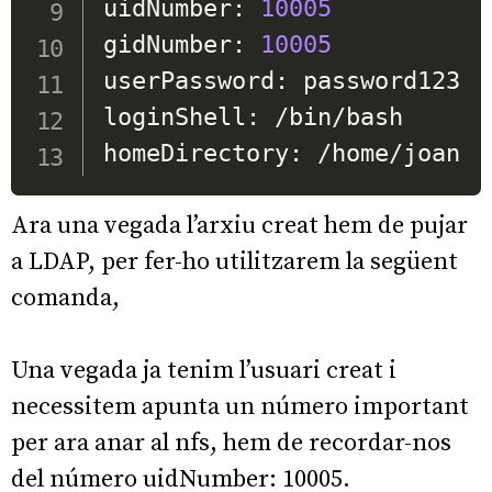
uidNumber: 
10005
gidNumber: 
10005
userPassword: password123

loginShell: /bin/bash

homeDirectory: /home/joan
Ara una vegada l’arxiu creat hem de pujar
a LDAP, per fer-ho utilitzarem la següent
comanda,
Una vegada ja tenim l’usuari creat i
necessitem apunta un número important
per ara anar al nfs, hem de recordar-nos
del número uidNumber: 10005.