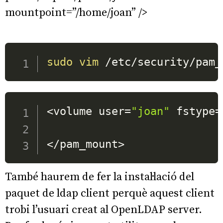
mountpoint=”/home/joan” />
sudo
vim
 /etc/security/pam_
<
volume 
user
=
"joan"
fstype
=
<
/pam_mount
>
També haurem de fer la instal·lació del
paquet de ldap client perquè aquest client
trobi l’usuari creat al OpenLDAP server.