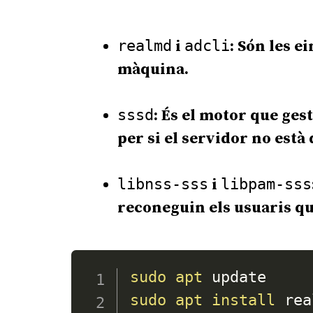
realmd
i
adcli
: Són les e
màquina.
sssd
: És el motor que ges
per si el servidor no està
libnss-sss
i
libpam-sss
reconeguin els usuaris q
sudo
apt
sudo
apt
install
 rea