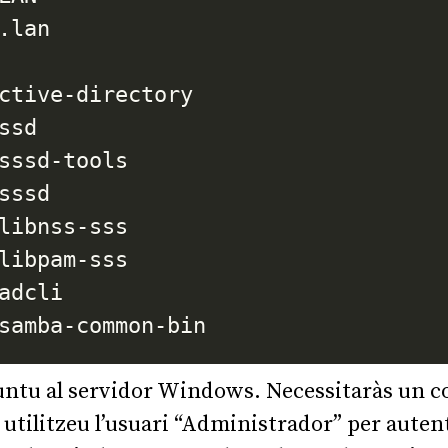
lan

ctive-directory

sd

sssd-tools

ssd

libnss-sss

libpam-sss

adcli

ntu al servidor Windows. Necessitaràs un 
e utilitzeu l’usuari “Administrador” per auten