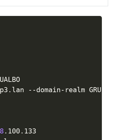
ALBO

p3.lan --domain-realm GRUP3.LAN --
8
.100.133
