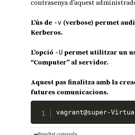
contrasenya d’aquest administrado
L’ús de
-v
(verbose) permet audit
Kerberos
.
L’opció
-U
permet utilitzar un u
“Computer” al servidor
.
Aquest pas finalitza amb la crea
futures comunicacions
.
vagrant@super-Virtua
Resultat comanda