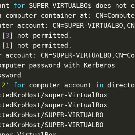
unt 
for
 SUPER-VIRTUALBO$ does not e
n computer container at: 
CN
=
Compute
uter account: 
CN
=
SUPER-VIRTUALBO,CN
[
3
]
 not permitted.

[
1
]
 not permitted.

r account: 
CN
=
SUPER-VIRTUALBO,CN
=
Co
omputer password with Kerberos

sword

'2'
for
 computer account 
in
 directo
tedKrbHost/super-VirtualBox

tedKrbHost/super-VirtualBox

tedKrbHost/SUPER-VIRTUALBO

tedKrbHost/SUPER-VIRTUALBO

per-VirtualBox
