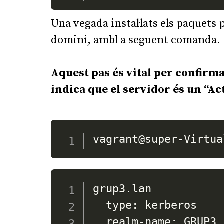
Una vegada instal·lats els paquets
domini, ambl a seguent comanda.
Aquest pas és vital per confirma
indica que el servidor és un “Ac
vagrant@super-Virtua
grup3.lan

  type: kerberos

  realm-name: GRUP3.L