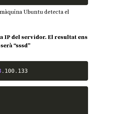
a màquina Ubuntu detecta el
a IP del servidor.
El resultat ens
 serà “sssd”
8
.100.133