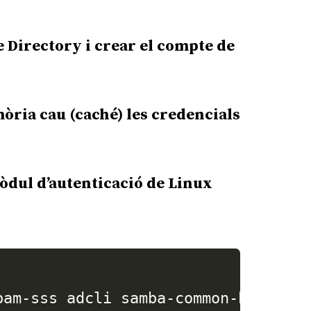
e Directory i crear el compte de
mòria cau (caché) les credencials
mòdul d’autenticació de Linux
pam-sss adcli samba-common-bin pack