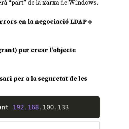
erà “part” de la xarxa de Windows.
errors en la negociació LDAP o
rant) per crear l’objecte
sari per a la seguretat de les
ant 
192.168
.100.133