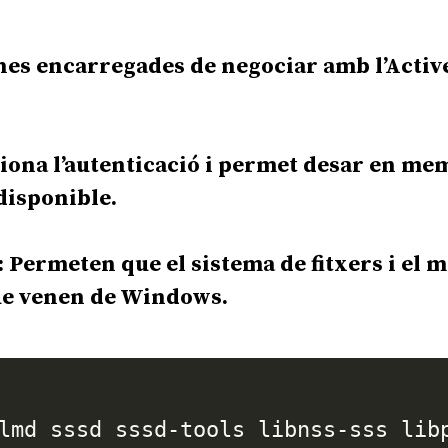
ines encarregades de negociar amb l’Activ
tiona l’autenticació i permet desar en me
 disponible.
: Permeten que el sistema de fitxers i el 
ue venen de Windows.
lmd sssd sssd-tools libnss-sss lib