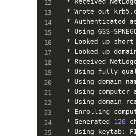
 * Received NetLog
 * Wrote out krb5.
 * Authenticated as
 * Using GSS-SPNEG
 * Looked up short 
 * Looked up domai
 * Received NetLog
 * Using fully qual
 * Using domain nam
 * Using computer a
 * Using domain rea
 * Enrolling comput
 * Generated 
120
 c
 * Using keytab: FI