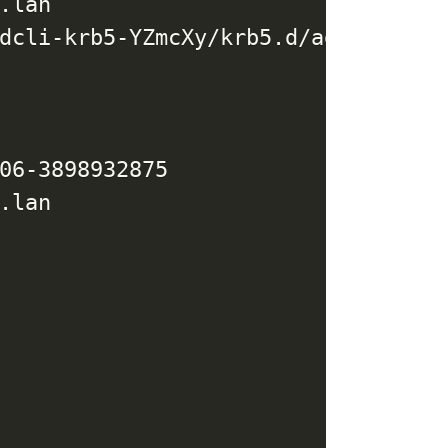
lan

dcli-krb5-YZmcXy/krb5.d/adcli-krb5-
06-3898932875

lan
