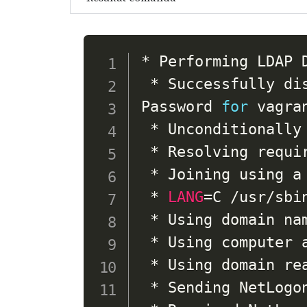
* Performing LDAP 
 * Successfully dis
Password 
for
 vagran
 * Unconditionally 
 * Resolving requir
 * Joining using a
 * 
LANG
=
C /usr/sbi
 * Using domain nam
 * Using computer a
 * Using domain rea
 * Sending NetLogo