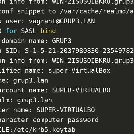
on info from: WIN-2ISUSQIBKRU.grup3.
conf snippet to /var/cache/realmd/a
 user: vagrant@GRUP3.LAN

O 
for
 SASL 
bind
domain name: GRUP3

n SID: S-1-5-21-2037980830-23549782
on info from: WIN-2ISUSQIBKRU.grup3.
ified name: super-VirtualBox

e: grup3.lan

ccount name: SUPER-VIRTUALBO

lm: grup3.lan

er name: SUPER-VIRTUALBO

haracter computer password

LE:/etc/krb5.keytab
