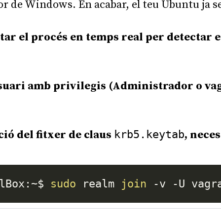
r de Windows. En acabar, el teu Ubuntu ja s
ar el procés en temps real per detectar 
suari amb privilegis (Administrador o vag
ció del fitxer de claus
krb5.keytab
, neces
lBox:~$ 
sudo
 realm 
join
 -v -U vagr