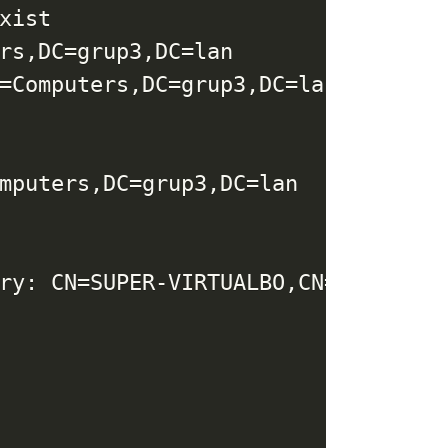
xist

rs,DC
=
grup3,DC
=
lan

=
Computers,DC
=
grup3,DC
=
lan

mputers,DC
=
grup3,DC
=
lan

ry: 
CN
=
SUPER-VIRTUALBO,CN
=
Computer