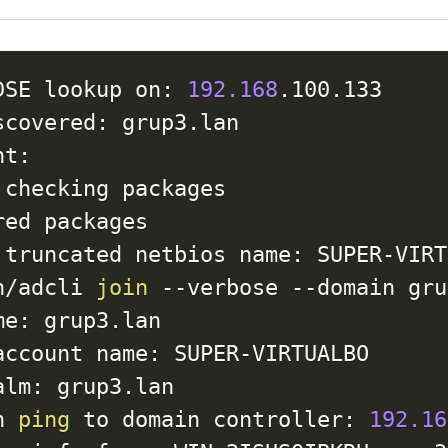
DSE lookup on: 
192.168
.100.133

covered: grup3.lan

t: 

checking packages

ed packages

 truncated netbios name: SUPER-VIRTU
n/adcli 
join
 --verbose --domain gru
e: grup3.lan

ccount name: SUPER-VIRTUALBO

lm: grup3.lan

n 
ping
 to domain controller: 
192.16