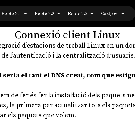
Repte 2.1
Repte 2.2
Repte 2.3
CastJovi
Connexió client Linux
integració d’estacions de treball Linux en un
de l’autenticació i la centralització d’usuaris
seria el tant el DNS creat, com que estig
em de fer és fer la instal·lació dels paquets 
, la primera per actualitzar tots els paquets
lar els paquets que volem.