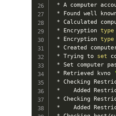
 * A computer acco
 * Found well know
 * Calculated comp
 * Encryption 
type
 * Encryption 
type
 * Created compute
 * Trying to 
set
 c
 * Set computer pas
 * Retrieved kvno 
 * Checking Restric
 *    Added Restric
 * Checking Restric
 *    Added Restric
 * Checking host/su