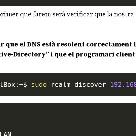
 primer que farem serà verificar que la nostr
r que el DNS està resolent correctament l
tive-Directory” i que el programari client
lBox:~$ 
sudo
 realm discover 
192.16
AN
