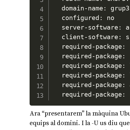
  domain-name: grup3.
  configured: no

  server-software: a
  client-software: ss
  required-package: 
  required-package: s
  required-package: 
  required-package: 
  required-package: 
Ara “presentarem” la màquina Ubu
equips al domini. I la -U us diu qu