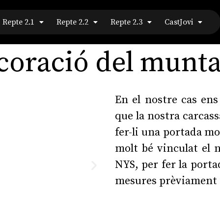
Repte 2.1
Repte 2.2
Repte 2.3
CastJovi
coració del munta
En el nostre cas ens
que la nostra carcass
fer-li una portada mo
molt bé vinculat el 
NYS, per fer la port
mesures prèviament