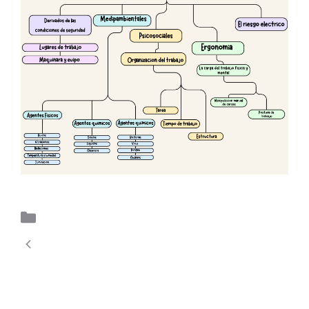
Itinerari per la Ocupabilitat 1
Pensa en els riscos que comporta
algun dels perfils professionals del
cicle