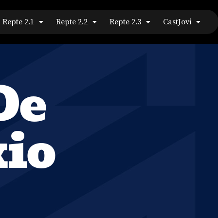
Repte 2.1
Repte 2.2
Repte 2.3
CastJovi
De
io